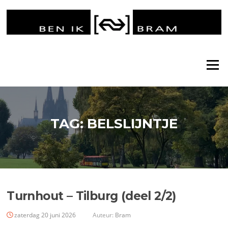
Ga
naar
de
inhoud
Menu
TAG:
BELSLIJNTJE
Turnhout – Tilburg (deel 2/2)
zaterdag 20 juni 2026
Auteur:
Bram