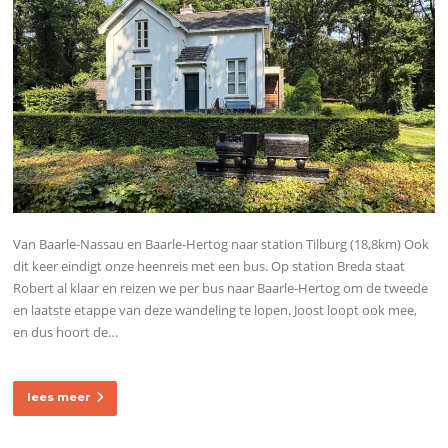
Van Baarle-Nassau en Baarle-Hertog naar station Tilburg (18,8km) Ook
dit keer eindigt onze heenreis met een bus. Op station Breda staat
Robert al klaar en reizen we per bus naar Baarle-Hertog om de tweede
en laatste etappe van deze wandeling te lopen. Joost loopt ook mee,
en dus hoort de…
lees meer