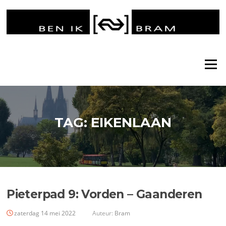
Ga
naar
de
inhoud
Menu
TAG:
EIKENLAAN
Pieterpad 9: Vorden – Gaanderen
zaterdag 14 mei 2022
Auteur:
Bram