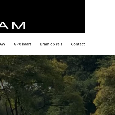
LAW
GPX kaart
Bram op reis
Contact
N