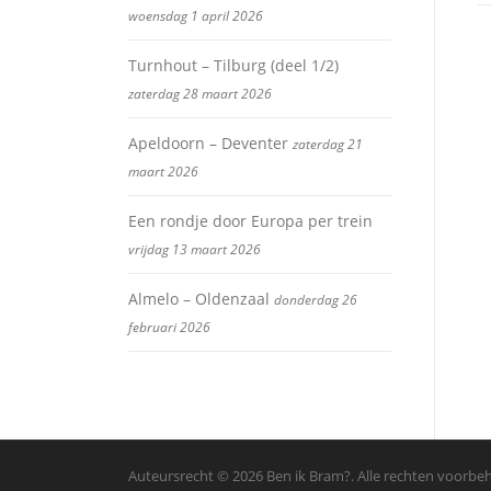
woensdag 1 april 2026
Turnhout – Tilburg (deel 1/2)
zaterdag 28 maart 2026
Apeldoorn – Deventer
zaterdag 21
maart 2026
Een rondje door Europa per trein
vrijdag 13 maart 2026
Almelo – Oldenzaal
donderdag 26
februari 2026
Auteursrecht © 2026 Ben ik Bram?. Alle rechten voorb