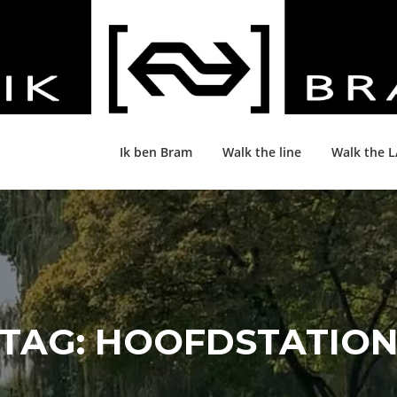
Ik ben Bram
Walk the line
Walk the 
TAG:
HOOFDSTATIO