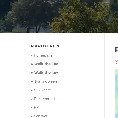
NAVIGEREN
» Homepage
» Walk the line
» Walk the law
» Bram op reis
» GPX kaart
» Feestcommissie
» FIP
» Contact