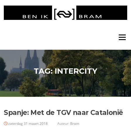
Ga
naar
de
inhoud
Menu
TAG:
INTERCITY
Spanje: Met de TGV naar Catalonië
zaterdag 31 maart 2018
Auteur:
Bram