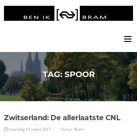
Ga
naar
de
inhoud
Menu
TAG:
SPOOR
Zwitserland: De allerlaatste CNL
maandag 13 maart 2017
Auteur:
Bram