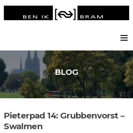
Ga
naar
de
inhoud
Menu
BLOG
Pieterpad 14: Grubbenvorst –
Swalmen