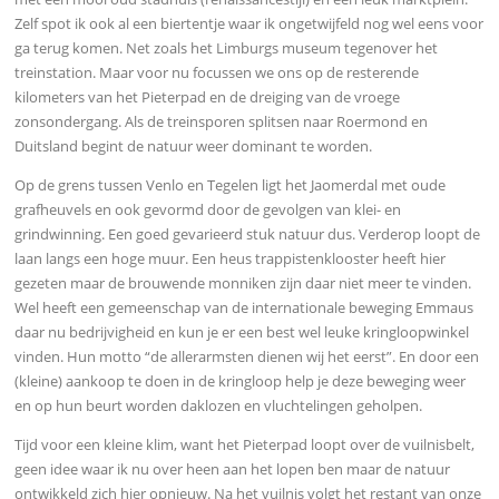
Zelf spot ik ook al een biertentje waar ik ongetwijfeld nog wel eens voor
ga terug komen. Net zoals het Limburgs museum tegenover het
treinstation. Maar voor nu focussen we ons op de resterende
kilometers van het Pieterpad en de dreiging van de vroege
zonsondergang. Als de treinsporen splitsen naar Roermond en
Duitsland begint de natuur weer dominant te worden.
Op de grens tussen Venlo en Tegelen ligt het Jaomerdal met oude
grafheuvels en ook gevormd door de gevolgen van klei- en
grindwinning. Een goed gevarieerd stuk natuur dus. Verderop loopt de
laan langs een hoge muur. Een heus trappistenklooster heeft hier
gezeten maar de brouwende monniken zijn daar niet meer te vinden.
Wel heeft een gemeenschap van de internationale beweging Emmaus
daar nu bedrijvigheid en kun je er een best wel leuke kringloopwinkel
vinden. Hun motto “de allerarmsten dienen wij het eerst”. En door een
(kleine) aankoop te doen in de kringloop help je deze beweging weer
en op hun beurt worden daklozen en vluchtelingen geholpen.
Tijd voor een kleine klim, want het Pieterpad loopt over de vuilnisbelt,
geen idee waar ik nu over heen aan het lopen ben maar de natuur
ontwikkeld zich hier opnieuw. Na het vuilnis volgt het restant van onze