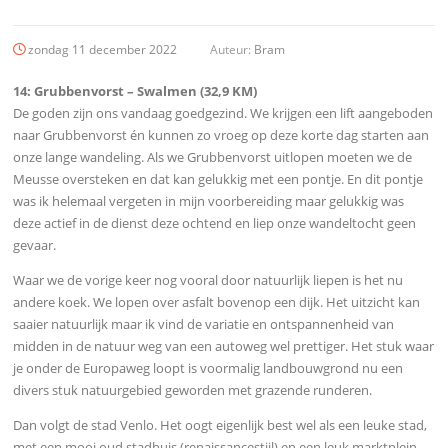
zondag 11 december 2022
Auteur:
Bram
14: Grubbenvorst – Swalmen (32,9 KM)
De goden zijn ons vandaag goedgezind. We krijgen een lift aangeboden
naar Grubbenvorst én kunnen zo vroeg op deze korte dag starten aan
onze lange wandeling. Als we Grubbenvorst uitlopen moeten we de
Meusse oversteken en dat kan gelukkig met een pontje. En dit pontje
was ik helemaal vergeten in mijn voorbereiding maar gelukkig was
deze actief in de dienst deze ochtend en liep onze wandeltocht geen
gevaar.
Waar we de vorige keer nog vooral door natuurlijk liepen is het nu
andere koek. We lopen over asfalt bovenop een dijk. Het uitzicht kan
saaier natuurlijk maar ik vind de variatie en ontspannenheid van
midden in de natuur weg van een autoweg wel prettiger. Het stuk waar
je onder de Europaweg loopt is voormalig landbouwgrond nu een
divers stuk natuurgebied geworden met grazende runderen.
Dan volgt de stad Venlo. Het oogt eigenlijk best wel als een leuke stad,
met een mooi oud stadhuis (renaissancestijl) en een leuk marktplein.