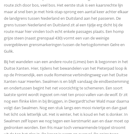
route zich door bos, veel bos. Het eerste stuk is een kaarsrechte lijn
maar al snel ben je met hink-stap-sprong een aantal keer achter elkaar
de landgrens tussen Nederland en Duitsland aan het passeren. De
grens tussen Nederland en Duitsland zit al een tijdje erg dicht bij de
route maar hier vinden toch echt enkele passages plaats. Een homp
grijze steen (naast grenspaal 430) vormt een van de weinige
overgebleven grensmarkeringen tussen de hertogdommen Gelre en
Gulik.
Bij het wandelen van een andere route (Limes) ben ik begonnen in het
Duitse Xanten. Hier, tijdens het bewandelen van het Pieterpad loop ik
op de Prinsendijk, een oude Romeinse verbindingsweg van het Duitse
Xanten naar Heerlen. Swalmen is en blijft vandaag de eindbestemming
en ondertussen begint het net voorzichtig te schemeren. Een soort
laatste sprint wordt ingezet om niet ten prooi vallen van de wolf. Er zit
nog een flinke klim in bij Brüggen, in Diergardt’scher Wald maar daarna
volgt dan Swalmen. Nog een stuk langs een mooi riviertje en dan gaat
het licht ook letterlijk uit. Het is winter, het is koud en het is donker. In
Swalmen zelf lopen we nog tegen een kerstmarkt aan en daar moet op
gedronken worden. Een fris maar toch verwarmende trippel stroomt