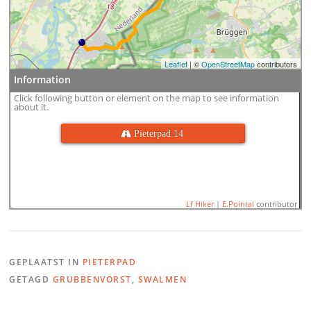
Leaflet
| ©
OpenStreetMap
contributors
Information
Click following button or element on the map to see information
about it.
 Pieterpad 14
Lf Hiker
|
E.Pointal
contributor
GEPLAATST IN
PIETERPAD
Name:
PP14 Grubbenvorst
GETAGD
GRUBBENVORST
,
SWALMEN
Distance:
32,4 km
Minimum elevation:
10 m
100
Maximum elevation:
58 m
Elevation gain:
204 m