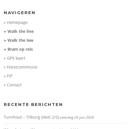
Elevation (m)
Elevation loss:
202 m
50
Duration:
No data
0
NAVIGEREN
-50
» Homepage
10
20
30
Distance (km)
» Walk the line
» Walk the law
» Bram op reis
» GPX kaart
» Feestcommissie
» FIP
» Contact
RECENTE BERICHTEN
Turnhout – Tilburg (deel 2/2)
zaterdag 20 juni 2026