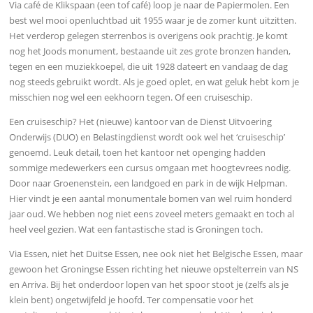
Via café de Klikspaan (een tof café) loop je naar de Papiermolen. Een
best wel mooi openluchtbad uit 1955 waar je de zomer kunt uitzitten.
Het verderop gelegen sterrenbos is overigens ook prachtig. Je komt
nog het Joods monument, bestaande uit zes grote bronzen handen,
tegen en een muziekkoepel, die uit 1928 dateert en vandaag de dag
nog steeds gebruikt wordt. Als je goed oplet, en wat geluk hebt kom je
misschien nog wel een eekhoorn tegen. Of een cruiseschip.
Een cruiseschip? Het (nieuwe) kantoor van de Dienst Uitvoering
Onderwijs (DUO) en Belastingdienst wordt ook wel het ‘cruiseschip’
genoemd. Leuk detail, toen het kantoor net openging hadden
sommige medewerkers een cursus omgaan met hoogtevrees nodig.
Door naar Groenenstein, een landgoed en park in de wijk Helpman.
Hier vindt je een aantal monumentale bomen van wel ruim honderd
jaar oud. We hebben nog niet eens zoveel meters gemaakt en toch al
heel veel gezien. Wat een fantastische stad is Groningen toch.
Via Essen, niet het Duitse Essen, nee ook niet het Belgische Essen, maar
gewoon het Groningse Essen richting het nieuwe opstelterrein van NS
en Arriva. Bij het onderdoor lopen van het spoor stoot je (zelfs als je
klein bent) ongetwijfeld je hoofd. Ter compensatie voor het