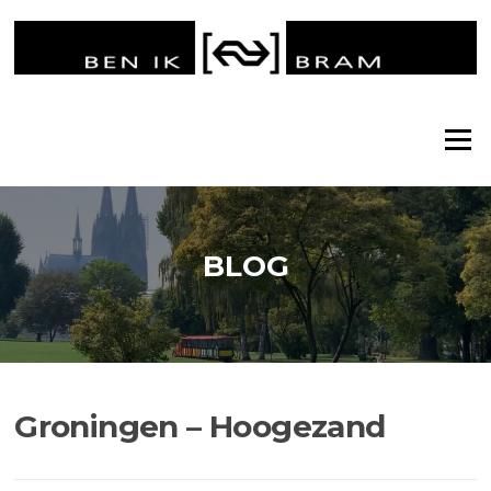
Ga
naar
de
inhoud
Menu
BLOG
Groningen – Hoogezand