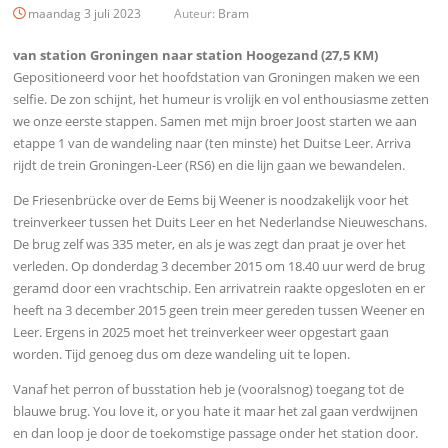
maandag 3 juli 2023
Auteur:
Bram
van station Groningen naar station Hoogezand (27,5 KM)
Gepositioneerd voor het hoofdstation van Groningen maken we een
selfie. De zon schijnt, het humeur is vrolijk en vol enthousiasme zetten
we onze eerste stappen. Samen met mijn broer Joost starten we aan
etappe 1 van de wandeling naar (ten minste) het Duitse Leer. Arriva
rijdt de trein Groningen-Leer (RS6) en die lijn gaan we bewandelen.
De Friesenbrücke over de Eems bij Weener is noodzakelijk voor het
treinverkeer tussen het Duits Leer en het Nederlandse Nieuweschans.
De brug zelf was 335 meter, en als je was zegt dan praat je over het
verleden. Op donderdag 3 december 2015 om 18.40 uur werd de brug
geramd door een vrachtschip. Een arrivatrein raakte opgesloten en er
heeft na 3 december 2015 geen trein meer gereden tussen Weener en
Leer. Ergens in 2025 moet het treinverkeer weer opgestart gaan
worden. Tijd genoeg dus om deze wandeling uit te lopen.
Vanaf het perron of busstation heb je (vooralsnog) toegang tot de
blauwe brug. You love it, or you hate it maar het zal gaan verdwijnen
en dan loop je door de toekomstige passage onder het station door.