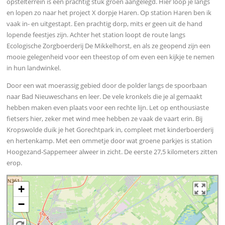
opstelterrein is een prachtig stuk groen aangelegd. Hier loop je langs
en lopen zo naar het project X dorpje Haren. Op station Haren ben ik
vaak in- en uitgestapt. Een prachtig dorp, mits er geen uit de hand
lopende feestjes zijn. Achter het station loopt de route langs
Ecologische Zorgboerderij De Mikkelhorst, en als ze geopend zijn een
mooie gelegenheid voor een theestop of om even een kijkje te nemen
in hun landwinkel.
Door een wat moerassig gebied door de polder langs de spoorbaan
naar Bad Nieuweschans en leer. De vele kronkels die je al gemaakt
hebben maken even plaats voor een rechte lijn. Let op enthousiaste
fietsers hier, zeker met wind mee hebben ze vaak de vaart erin. Bij
Kropswolde duik je het Gorechtpark in, compleet met kinderboerderij
en hertenkamp. Met een ommetje door wat groene parkjes is station
Hoogezand-Sappemeer alweer in zicht. De eerste 27,5 kilometers zitten
erop.
+
−