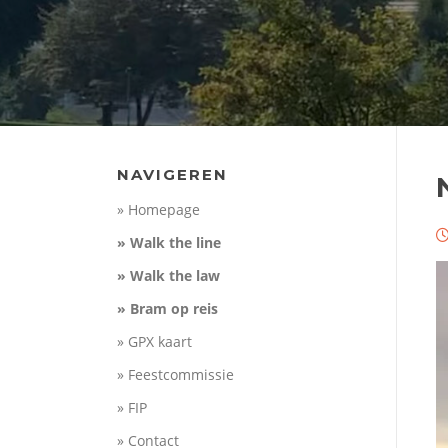
NAVIGEREN
» Homepage
» Walk the line
» Walk the law
» Bram op reis
» GPX kaart
» Feestcommissie
» FIP
» Contact