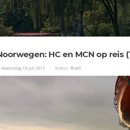
Noorwegen: HC en MCN op reis (
woensdag 19 juli 2017
Auteur:
Bram