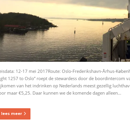
eisdata: 12-17 mei 2017Route: Oslo-Frederikshavn-Århus-Køb
light 1257 to Oslo” roept de stewardess door de boordintercom van
ijkomen van het indrinken op Nederlands meest gezellig luchthaven
oor maar €5,25. Daar kunnen we de komende dagen alleen…
lees meer