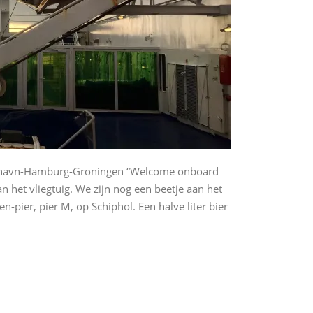
enhavn-Hamburg-Groningen “Welcome onboard
 het vliegtuig. We zijn nog een beetje aan het
-pier, pier M, op Schiphol. Een halve liter bier