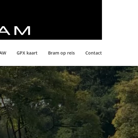
LAW
GPX kaart
Bram op reis
Contact