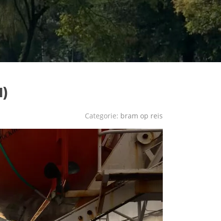
1)
Categorie:
bram op reis