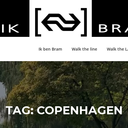
Ik ben Bram
Walk the line
Walk the 
TAG:
COPENHAGEN