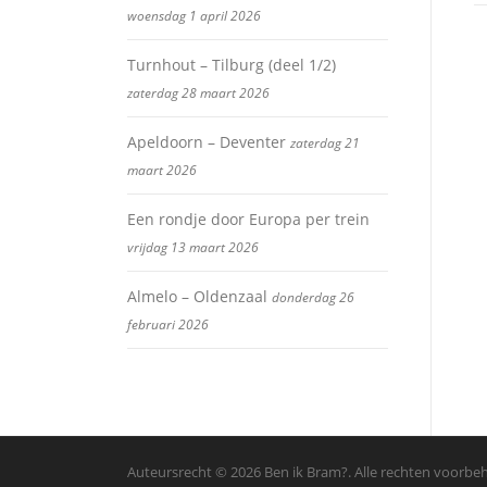
woensdag 1 april 2026
Turnhout – Tilburg (deel 1/2)
zaterdag 28 maart 2026
Apeldoorn – Deventer
zaterdag 21
maart 2026
Een rondje door Europa per trein
vrijdag 13 maart 2026
Almelo – Oldenzaal
donderdag 26
februari 2026
Auteursrecht © 2026 Ben ik Bram?. Alle rechten voorb