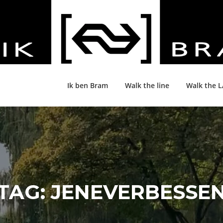
Ik ben Bram
Walk the line
Walk the 
TAG:
JENEVERBESSE