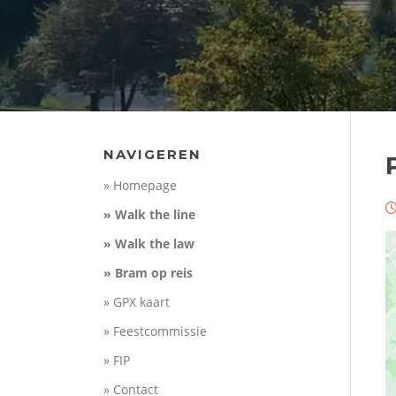
NAVIGEREN
» Homepage
» Walk the line
» Walk the law
» Bram op reis
» GPX kaart
» Feestcommissie
» FIP
» Contact