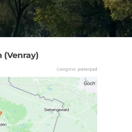
m (Venray)
Categorie:
pieterpad