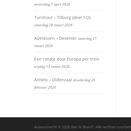
woensdag 1 april 2026
Turnhout – Tilburg (deel 1/2)
zaterdag 28 maart 2026
Apeldoorn – Deventer
zaterdag 21
maart 2026
Een rondje door Europa per trein
vrijdag 13 maart 2026
Almelo – Oldenzaal
donderdag 26
februari 2026
Auteursrecht © 2026 Ben ik Bram?. Alle rechten voorb