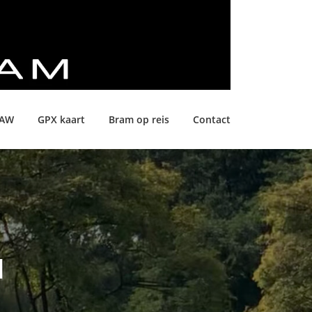
LAW
GPX kaart
Bram op reis
Contact
N