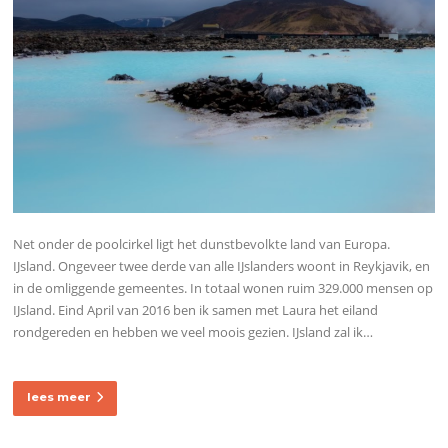
Net onder de poolcirkel ligt het dunstbevolkte land van Europa.
IJsland. Ongeveer twee derde van alle IJslanders woont in Reykjavik, en
in de omliggende gemeentes. In totaal wonen ruim 329.000 mensen op
IJsland. Eind April van 2016 ben ik samen met Laura het eiland
rondgereden en hebben we veel moois gezien. IJsland zal ik…
lees meer