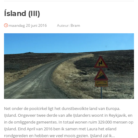
Ísland (III)
maandag 20 juni 2016
Auteur:
Bram
Net onder de poolcirkel ligt het dunstbevolkte land van Europa.
IJsland. Ongeveer twee derde van alle IJslanders woont in Reykjavik, en
in de omliggende gemeentes. In totaal wonen ruim 329.000 mensen op
IJsland. Eind April van 2016 ben ik samen met Laura het eiland
rondgereden en hebben we veel moois gezien. IJsland zal ik…