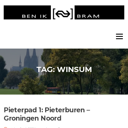
Ga
naar
de
inhoud
Menu
TAG:
WINSUM
Pieterpad 1: Pieterburen –
Groningen Noord